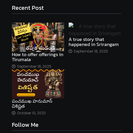
Recent Post
A true story that
happened in Srirangam
September 18, 2025
How to offer offerings in
Tirumala
September 18, 2025
పంచముఖ హనుమాన్
విశిష్టత
October 10, 2023
Follow Me