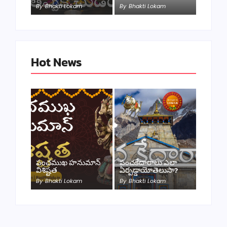
By
Bhakti Lokam
By
Bhakti Lokam
Hot News
పంచముఖ హనుమాన్
పంచకేదారాలు ఎలా
విశిష్టత
ఏర్పడ్డాయోతెలుసా?
By
Bhakti Lokam
By
Bhakti Lokam