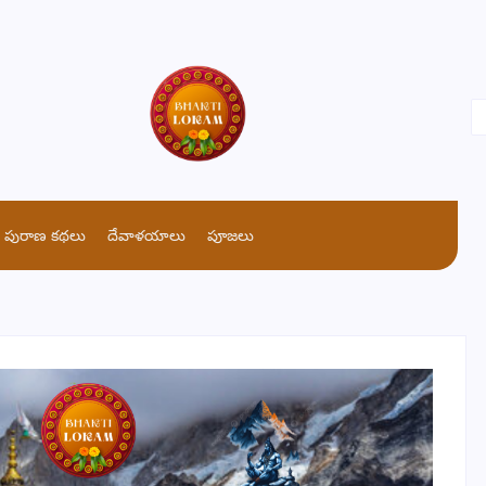
పురాణ కథలు
దేవాళయాలు
పూజలు