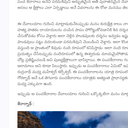
పంచ కేదారాలు అనేవి పరమశివుని అద్భుతమైన అతి పురాతనమైన 
అసలు ఆ క్షేత్రాలు ఎలా ఏర్పడ్డాయి అనే వివరాలను ఈ రోజు మనము తె
ఈ దేవాలయాల గురించి మాట్లాడుకునేటప్పుడు మనం కురుక్షేత్ర కాలం నాటిక
హత్య పాతకం దాయాదులను చంపిన పాపం పోగొట్టుకోవడానికి శివ దర్శనాని
చేసుకోవడం కోసం వెళ్తారు అలా వెళ్లిన పాండవులకు దర్శనం ఇవ్వడం ఇష
పాండవులు పట్టు వదలకుండా పరమశివుని వెంబడించి వెళ్తారు. అలా కొంత
వస్తుంది ఆ ప్రాంతంలో శివుడు నంది రూపంలో కనిపిస్తాడు. అలా నంది రూప
ప్రయత్నం చేసేటప్పుడు నందిరూపంలో ఉన్న ఈశ్వరుడు మాయమైపోతాడు
చోట్ల ప్రతిష్టించబడి అవి పుణ్యక్షేత్రాలుగా భాసిల్లాయి. ఈ పంచకేదార
ఆరామాలు అని కూడా పిలుస్తారు. ఇప్పుడు ఆ పంచకేదారాలు ఏమిటో ఇప్
రుద్రనాథ్ మధ్య మహేశ్వర్ కల్పేశ్వర్. ఈ పంచకేదారాలను యాత్ర రూపంల
గోరక్నాథ్ అనే ఒక తెగవారు పంచకేదారాలు యాత్రకు అత్యంత ప్రాధాన్య
మధ్య ఎక్కువగా ఉంది.
ఇప్పుడు ఆ పంచకేదారాల దేవాలయాల గురించి ఒక్కొక్కటిగా మనం మాట్
కేదార్నాథ్ :