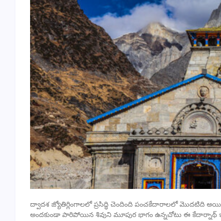
ద్వాదశ జ్యోతిర్లింగాలలో ప్రసిద్ధి చెందింది పంచకేదారాలలో మొదటిది 
అందకుండా పారిపోయిన శివుని మూపుర భాగం ఉన్నచోటు ఈ కేదార్నాథ