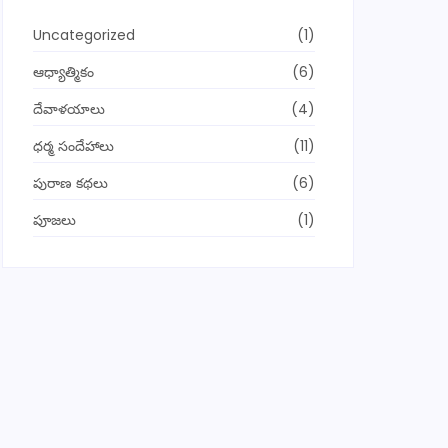
Uncategorized
(1)
ఆధ్యాత్మికం
(6)
దేవాళయాలు
(4)
ధర్మ సందేహాలు
(11)
పురాణ కథలు
(6)
పూజలు
(1)