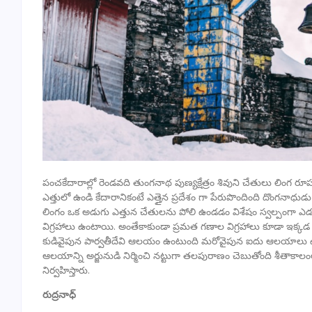
పంచకేదారాల్లో రెండవది తుంగనాథ పుణ్యక్షేత్రం శివుని చేతులు లింగ రూపం
ఎత్తులో ఉండి కేదారానికంటే ఎత్తైన ప్రదేశం గా పేరుపొందింది దొంగనా
లింగం ఒక అడుగు ఎత్తున చేతులను పోలి ఉండడం విశేషం స్వల్పంగా ఎడ
విగ్రహాలు ఉంటాయి. అంతేకాకుండా ప్రమత గణాల విగ్రహాలు కూడా ఇక్క
కుడివైపున పార్వతీదేవి ఆలయం ఉంటుంది మరోవైపున ఐదు ఆలయాలు
ఆలయాన్ని అర్జునుడి నిర్మించి నట్టుగా తలపురాణం చెబుతోంది శీతాక
నిర్వహిస్తారు.
రుద్రనాధ్