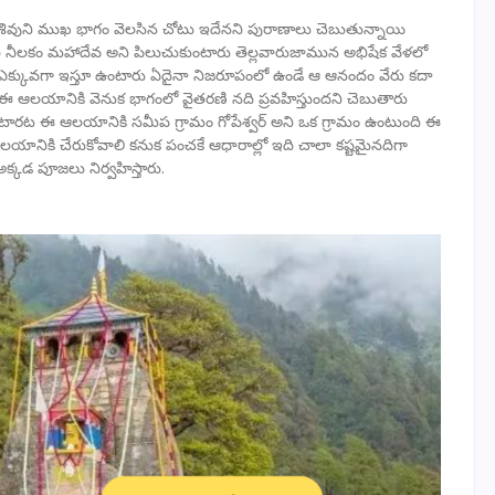
్న శివుని ముఖ భాగం వెలసిన చోటు ఇదేనని పురాణాలు చెబుతున్నాయి
ి నీలకం మహాదేవ అని పిలుచుకుంటారు తెల్లవారుజామున అభిషేక వేళలో
న్యత ఎక్కువగా ఇస్తూ ఉంటారు ఏదైనా నిజరూపంలో ఉండే ఆ ఆనందం వేరు కదా
 ఆలయానికి వెనుక భాగంలో వైతరణి నది ప్రవహిస్తుందని చెబుతారు
కుంటారట ఈ ఆలయానికి సమీప గ్రామం గోపేశ్వర్ అని ఒక గ్రామం ఉంటుంది ఈ
ఆలయానికి చేరుకోవాలి కనుక పంచకే ఆధారాల్లో ఇది చాలా కష్టమైనదిగా
 అక్కడ పూజలు నిర్వహిస్తారు.