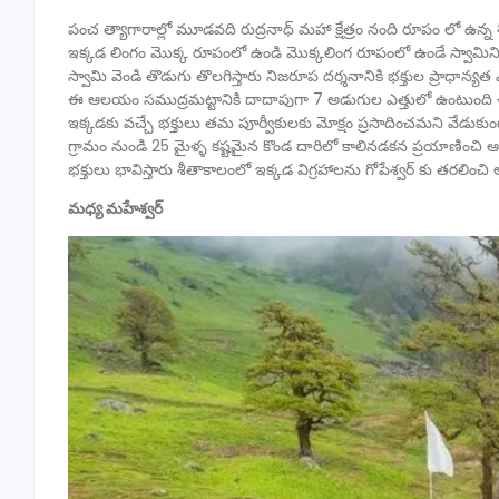
పంచ త్యాగారాల్లో మూడవది రుద్రనాధ్ మహా క్షేత్రం నంది రూపం లో ఉన
ఇక్కడ లింగం మొక్క రూపంలో ఉండి మొక్కలింగ రూపంలో ఉండే స్వామిన
స్వామి వెండి తొడుగు తొలగిస్తారు నిజరూప దర్శనానికి భక్తుల ప్రాధా
ఈ ఆలయం సముద్రమట్టానికి దాదాపుగా 7 అడుగుల ఎత్తులో ఉంటుంది ఈ
ఇక్కడకు వచ్చే భక్తులు తమ పూర్వీకులకు మోక్షం ప్రసాదించమని వేడు
గ్రామం నుండి 25 మైళ్ళ కష్టమైన కొండ దారిలో కాలినడకన ప్రయాణించి 
భక్తులు భావిస్తారు శీతాకాలంలో ఇక్కడ విగ్రహాలను గోపేశ్వర్ కు తరలించి
మధ్య మహేశ్వర్