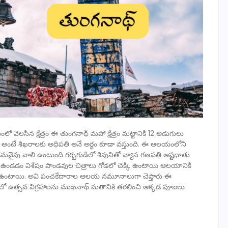
లో వెలసిన క్షేత్రం ఈ తుంగనాధ్ మహా క్షేత్రం మట్టానికి 12 అడుగులు
ధుడు అంటే శిఖరాలకు అధిపతి అనే అర్థం కూడా వస్తుంది. ఈ ఆలయంలోని
మవైపు వాలి ఉంటుంది గర్భగుడిలో శివునితో వ్యాస గణపతి అష్టధాతు
డ ఉండడం విశేషం పాండవుల చిత్రాలు గోడలో చెక్కి ఉంటాయి ఆలయానికి
 ఉంటాయి. అవి పంచకేదారాల ఆలయ నమూనాలుగా చెప్తారు ఈ
ాలంలో ఉత్సవ విగ్రహాలను ముఖనాథ్ మతానికి తరలించి అక్కడ పూజలు