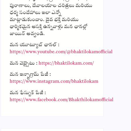
పురాణాలు, దేవాలయాల చరిత్రలు మరియు
ధర్మ సందేహాలు ఇలా ఎన్నో
మాట్లాడుకుందాం. దైవ భక్తి మరియు
ధార్మికమైన ఆసక్తి ఉన్నవాళ్లు మన ఛానల్లో
జాయిన్ అవ్వండి.
మన యూట్యూబ్ ఛానల్ :
https://www.youtube.com/@bhaktilokamofficial
మన వెబ్సైటు :
https://bhaktilokam.com/
మన ఇన్స్టాగ్రామ్ పేజీ :
https://www.instagram.com/bhaktilokam
మన ఫేస్బుక్ పేజీ :
https://www.facebook.com/Bhakthilokamofficial