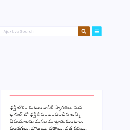
భక్తి లోకం కుటుంబానికి స్వాగతం. మన
ఛానల్ లో భక్తి కి సంబందించిన అన్ని
విషయాలను మనం మాట్లాడుకుంటాం.
పండగలు, పూజలు, వ్రతాలు, వ్రత కథలు,