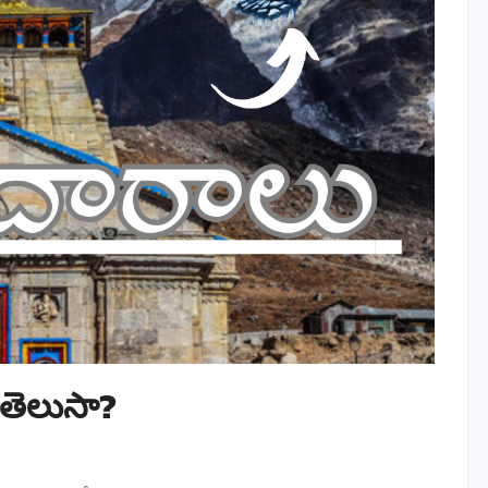
ోతెలుసా?