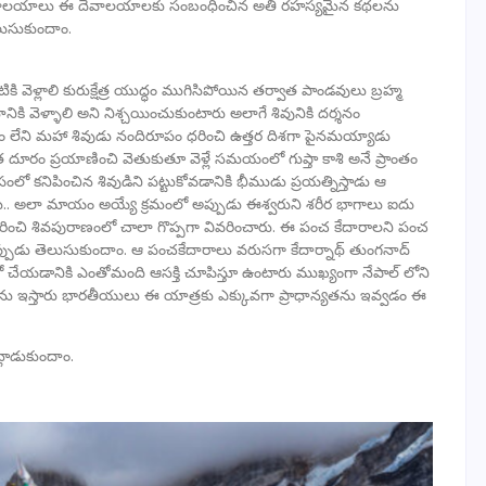
దేవాలయాలు ఈ దేవాలయాలకు సంబంధించిన అతి రహస్యమైన కథలను
లుసుకుందాం.
ి వెళ్లాలి కురుక్షేత్ర యుద్ధం ముగిసిపోయిన తర్వాత పాండవులు బ్రహ్మ
కి వెళ్ళాలి అని నిశ్చయించుకుంటారు అలాగే శివునికి దర్శనం
్టం లేని మహా శివుడు నందిరూపం ధరించి ఉత్తర దిశగా పైనమయ్యాడు
 దూరం ప్రయాణించి వెతుకుతూ వెళ్లే సమయంలో గుప్తా కాశి అనే ప్రాంతం
ంలో కనిపించిన శివుడిని పట్టుకోవడానికి భీముడు ప్రయత్నిస్తాడు ఆ
.. అలా మాయం అయ్యే క్రమంలో అప్పుడు ఈశ్వరుని శరీర భాగాలు ఐదు
ాల గురించి శివపురాణంలో చాలా గొప్పగా వివరించారు. ఈ పంచ కేదారాలని పంచ
పుడు తెలుసుకుందాం. ఆ పంచకేదారాలు వరుసగా కేదార్నాథ్ తుంగనాద్
ో చేయడానికి ఎంతోమంది ఆసక్తి చూపిస్తూ ఉంటారు ముఖ్యంగా నేపాల్ లోని
తను ఇస్తారు భారతీయులు ఈ యాత్రకు ఎక్కువగా ప్రాధాన్యతను ఇవ్వడం ఈ
లాడుకుందాం.