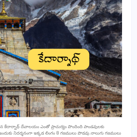
అయిన కేదార్నాథ్ దేవాలయం ఎంతో ప్రాచుర్యం పొందింది పాండవులకు
్ ఇందుకు నిదర్శనంగా ఇక్కడ లింగం 8 గజములు పొడవు నాలుగు గజములు