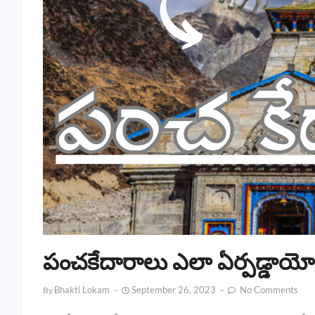
పంచకేదారాలు ఎలా ఏర్పడ్డాయ
Bhakti Lokam
September 26, 2023
No Comments
By