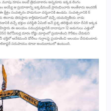
. మూపు రూపం అంటే త్రిభుజాకారం అన్నమాట ఇక్కడ లింగం
 అయ్యే ఆ ప్రయాణాన్ని ఇక్కడినుండే ప్రారంభించారు అంతేకాదు అందరికీ
 ఈ క్షేత్రం సంవత్సరం పొడుగునా దర్శనానికి ఉండదు. సంవత్సరానికి 6
 ఈనాడు తెరుస్తారు కార్తీకమాసంలో వచ్చే యమద్వితీయ నాడు
ి వచ్చే భక్తుల పరిస్థితి ఏమిటి అనే ప్రశ్న తలెత్తింది కదూ దీనికి ఇక్కడ
వహిస్తారు ఈ ఆలయం సముద్రమట్టానికి దాదాపుగా 12 అడుగులు ఎత్తులో
50 కిలోమీటర్ల దూరం రోడ్డు మార్గంలో ప్రయాణించి గౌరీకుం చేరుకుని
నీ భక్తిలో అనేకమంది డోలీలు గుర్రాలపై ప్రయాణించి ఆలయం చేరుకుంటారు
ి హెలికాప్టర్ సదుపాయం కూడా అందుబాటులో ఉంటుంది.