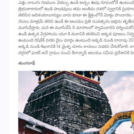
ఎత్తు నాలుగు గజముల వెడల్పు ఉండి అచ్చం ఊపు రూపంలోనే ఉంటుంది
త్రిభుజాకారంలో ఉండి పాండవులు తమ అంతిమ దశలో స్వర్గానికి ప్రయాణం
తెలిసిన ఆదిశంకరాచార్యుల వారు కూడా ఈ క్షేత్రంలోనే మోక్షం పొందారట.
నెలలు మాత్రమే తెరిచి ఉండే ఈ ఆలయం ప్రతి సంవత్సరం అక్షయ తృతీయ
మూసివేస్తారు. మరి ఈ మూసివేసే 6 మాసాలలో స్వామివారిని దర్శించుకోవడానిక
ఉండే ఉత్సవ విగ్రహాలను యూ కి మఠానికి తరలించి అక్కడ పూజలు నిర్
ఉంటుంది రిషికేశ్ వరకు రైలు మార్గం ఉంటుంది అక్కడి నుండి దాదాపు 200
అక్కడి నుండి శిఖరానికి 14 మైళ్ళ దూరం కాయలు నడకన చేరుకోవాలి. కా
దగ్గరలో ఘాట్ అనే గ్రామం నుంచి కేదార్నాథ్ ఆలయం సమీప ప్రదేశానిక
తుంగనాథ్